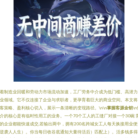
着制造业回暖和劳动力市场流动加速，工厂劳务中介成为低门槛、高潜力
业领域。它不仅连接了企业与求职者，更孕育着巨大的商业空间。本文将
客策略、盈利核心切入，展示一条清晰的变现路径。\n\n
掌握客源金钥
\
介的核心是有临时性用工的业务。一个70个工人的工缝厂对接一个30碗 
的企业都能快速成交,若输出两中，拥有200名跨城女工人每天换接用业便
逆袭人人生）。你当每日收谷底通知大量待活后）匹配上）。活多钱多得