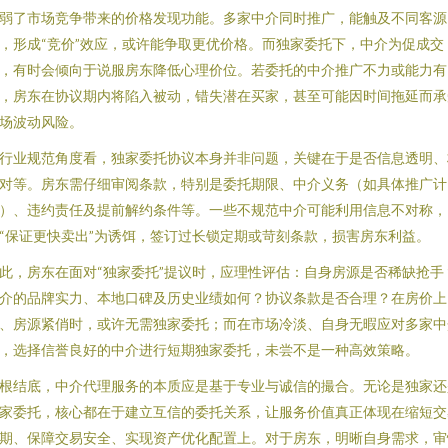
弱了市场竞争带来的价格发现功能。多家中介同时推广，能触及不同客源
，形成“竞价”效应，或许能争取更优价格。而独家委托下，中介为促成交
，有时会倾向于说服房东降低心理价位。若委托的中介推广不力或能力有
，房东在协议期内将陷入被动，错失潜在买家，甚至可能因时间拖延而承
场波动风险。
行业规范角度看，独家委托协议本身并非问题，关键在于是否信息透明、
对等。房东需仔细审阅条款，特别是委托期限、中介义务（如具体推广计
）、违约责任及提前解约条件等。一些不规范中介可能利用信息不对称，
“保证更快卖出”为诱饵，签订过长锁定期或苛刻条款，损害房东利益。
此，房东在面对“独家委托”提议时，应理性评估：自身房源是否稀缺抢手
介的品牌实力、本地口碑及历史业绩如何？协议条款是否合理？在房价上
、房源紧俏时，或许无需独家委托；而在市场冷淡、自身无暇应对多家中
，选择信誉良好的中介进行短期独家委托，未尝不是一种高效策略。
根结底，中介代理服务的本质应是基于专业与诚信的撮合。无论是独家还
家委托，核心都在于建立互信的委托关系，让服务价值真正体现在缩短交
期、保障交易安全、实现资产优化配置上。对于房东，明晰自身需求，审