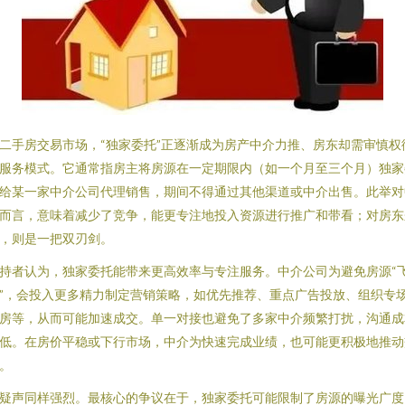
二手房交易市场，“独家委托”正逐渐成为房产中介力推、房东却需审慎权
服务模式。它通常指房主将房源在一定期限内（如一个月至三个月）独家
给某一家中介公司代理销售，期间不得通过其他渠道或中介出售。此举对
而言，意味着减少了竞争，能更专注地投入资源进行推广和带看；对房东
，则是一把双刃剑。
持者认为，独家委托能带来更高效率与专注服务。中介公司为避免房源“
”，会投入更多精力制定营销策略，如优先推荐、重点广告投放、组织专
房等，从而可能加速成交。单一对接也避免了多家中介频繁打扰，沟通成
低。在房价平稳或下行市场，中介为快速完成业绩，也可能更积极地推动
。
疑声同样强烈。最核心的争议在于，独家委托可能限制了房源的曝光广度