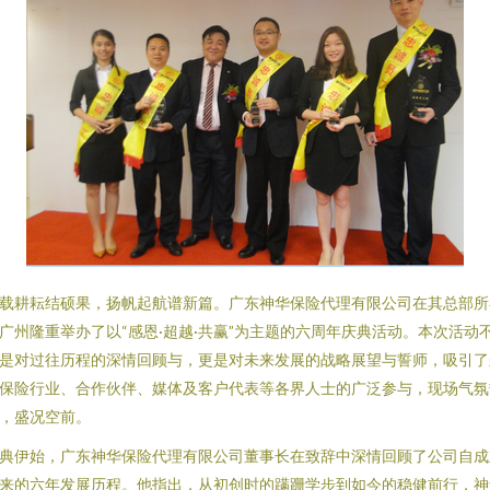
载耕耘结硕果，扬帆起航谱新篇。广东神华保险代理有限公司在其总部所
广州隆重举办了以“感恩·超越·共赢”为主题的六周年庆典活动。本次活动
是对过往历程的深情回顾与，更是对未来发展的战略展望与誓师，吸引了
保险行业、合作伙伴、媒体及客户代表等各界人士的广泛参与，现场气氛
，盛况空前。
典伊始，广东神华保险代理有限公司董事长在致辞中深情回顾了公司自成
来的六年发展历程。他指出，从初创时的蹒跚学步到如今的稳健前行，神