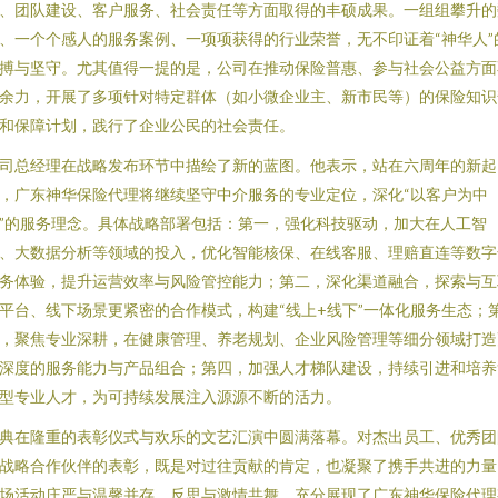
、团队建设、客户服务、社会责任等方面取得的丰硕成果。一组组攀升的
、一个个感人的服务案例、一项项获得的行业荣誉，无不印证着“神华人”
搏与坚守。尤其值得一提的是，公司在推动保险普惠、参与社会公益方面
余力，开展了多项针对特定群体（如小微企业主、新市民等）的保险知识
和保障计划，践行了企业公民的社会责任。
司总经理在战略发布环节中描绘了新的蓝图。他表示，站在六周年的新起
，广东神华保险代理将继续坚守中介服务的专业定位，深化“以客户为中
”的服务理念。具体战略部署包括：第一，强化科技驱动，加大在人工智
、大数据分析等领域的投入，优化智能核保、在线客服、理赔直连等数字
务体验，提升运营效率与风险管控能力；第二，深化渠道融合，探索与互
平台、线下场景更紧密的合作模式，构建“线上+线下”一体化服务生态；
，聚焦专业深耕，在健康管理、养老规划、企业风险管理等细分领域打造
深度的服务能力与产品组合；第四，加强人才梯队建设，持续引进和培养
型专业人才，为可持续发展注入源源不断的活力。
典在隆重的表彰仪式与欢乐的文艺汇演中圆满落幕。对杰出员工、优秀团
战略合作伙伴的表彰，既是对过往贡献的肯定，也凝聚了携手共进的力量
场活动庄严与温馨并存，反思与激情共舞，充分展现了广东神华保险代理