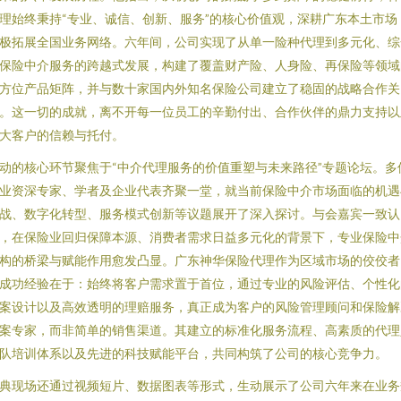
理始终秉持“专业、诚信、创新、服务”的核心价值观，深耕广东本土市场
极拓展全国业务网络。六年间，公司实现了从单一险种代理到多元化、综
保险中介服务的跨越式发展，构建了覆盖财产险、人身险、再保险等领域
方位产品矩阵，并与数十家国内外知名保险公司建立了稳固的战略合作关
。这一切的成就，离不开每一位员工的辛勤付出、合作伙伴的鼎力支持以
大客户的信赖与托付。
动的核心环节聚焦于“中介代理服务的价值重塑与未来路径”专题论坛。多
业资深专家、学者及企业代表齐聚一堂，就当前保险中介市场面临的机遇
战、数字化转型、服务模式创新等议题展开了深入探讨。与会嘉宾一致认
，在保险业回归保障本源、消费者需求日益多元化的背景下，专业保险中
构的桥梁与赋能作用愈发凸显。广东神华保险代理作为区域市场的佼佼者
成功经验在于：始终将客户需求置于首位，通过专业的风险评估、个性化
案设计以及高效透明的理赔服务，真正成为客户的风险管理顾问和保险解
案专家，而非简单的销售渠道。其建立的标准化服务流程、高素质的代理
队培训体系以及先进的科技赋能平台，共同构筑了公司的核心竞争力。
典现场还通过视频短片、数据图表等形式，生动展示了公司六年来在业务